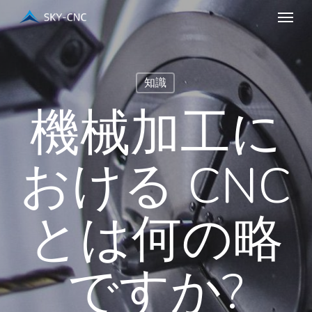
メニュー
メ
イ
ン
コ
知識
ン
機械加工に
テ
ン
ツ
おける CNC
へ
ス
とは何の略
キ
ッ
プ
ですか?