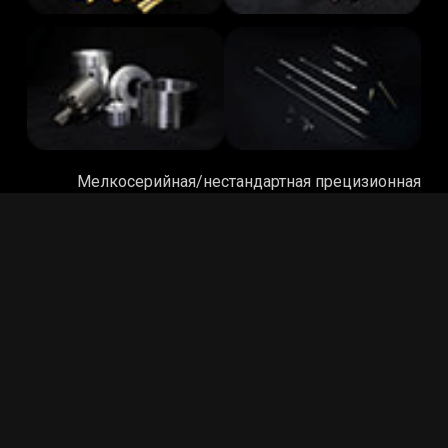
Мелкосерийная/нестандартная прецизионная
обработка на станках с ЧПУ
Фейсбук
Пинтерест
X
YouTube
Мы родом из Китая, вашего завода по обработке
прецизионных металлических деталей с высоким
соотношением цена-качество.