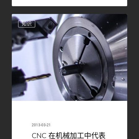
CNC
知识
在
机
械
加
工
中
代
表
什
么？
2013-03-21
CNC 在机械加工中代表