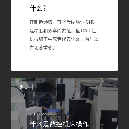
什么？
在制造领域，首字母缩略词 CNC
是精度和效率的象征。但 CNC 在
机械加工中究竟代表什么，为什么
它如此重要？
253
什
知识
么
是
数
2013-02-22
控
什么是数控机床操作
机