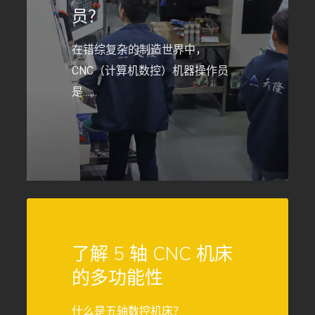
床
员？
操
在错综复杂的制造世界中，
作
CNC（计算机数控）机器操作员
员？
是……
549
了解 5 轴 CNC 机床
的多功能性
什么是五轴数控机床？