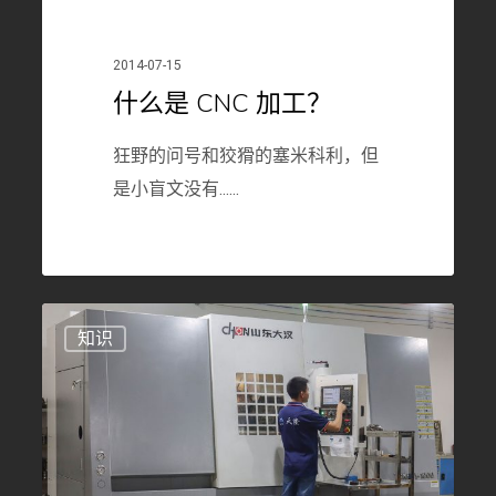
2014-07-15
什么是 CNC 加工？
狂野的问号和狡猾的塞米科利，但
是小盲文没有......
什
379
知识
么
是
数
控
机