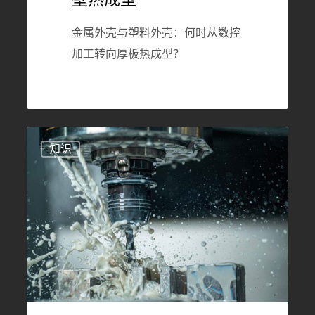
工
金属外壳与塑料外壳：何时从数控
转
加工转向厚板热成型？
向
厚
壁
热
什
成
1154
知识
么
型
是
CNC
加
工？