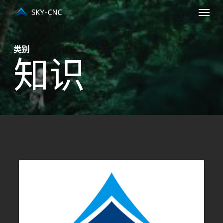
菜单
跳
至
主
类别
要
知识
内
容
天
0
知识
隆
航
模