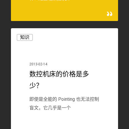
数
知识
控
机
床
2013-02-14
的
数控机床的价格是多
价
格
少？
是
即使是全能的 Pointing 也无法控制
多
盲文，它几乎是一个
少？
28