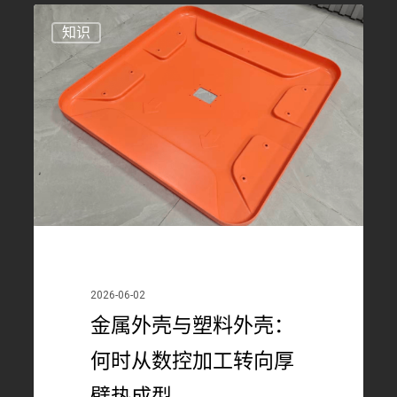
金
0
知识
属
外
壳
与
塑
料
外
壳：
何
时
2026-06-02
从
金属外壳与塑料外壳：
数
何时从数控加工转向厚
控
加
壁热成型