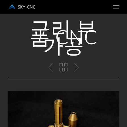
메뉴
주
요
구리 부
콘
품 CNC
텐
가공
츠
로
건
너
뛰
기