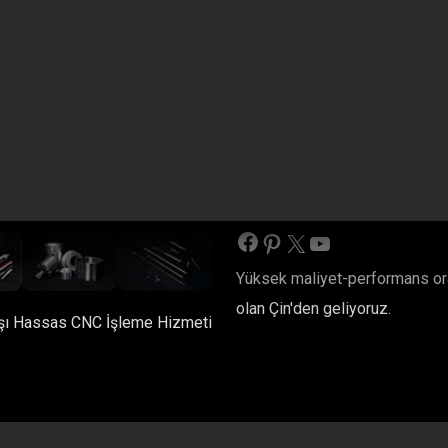
at Olarak Görün!
Bize Ulaşın
Bize Ulaşın
Facebook
Pinterest
X
YouTube
Yüksek maliyet-performans ora
olan Çin'den geliyoruz.
ışı Hassas CNC İşleme Hizmeti