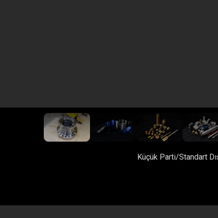
SKY-CNC Ürünleri Hay
Küçük Parti/Standart D